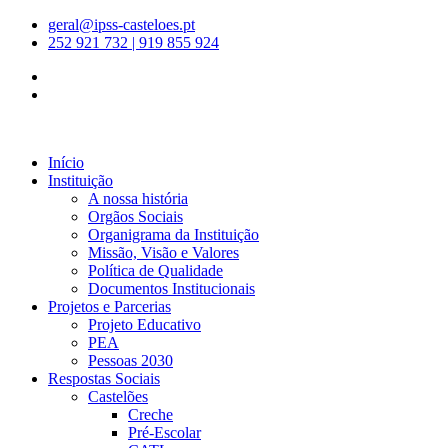
geral@ipss-casteloes.pt
252 921 732 | 919 855 924
Início
Instituição
A nossa história
Orgãos Sociais
Organigrama da Instituição
Missão, Visão e Valores
Política de Qualidade
Documentos Institucionais
Projetos e Parcerias
Projeto Educativo
PEA
Pessoas 2030
Respostas Sociais
Castelões
Creche
Pré-Escolar