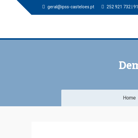
geral@ipss-casteloes.pt
252 921 732 | 9
Dem
Home